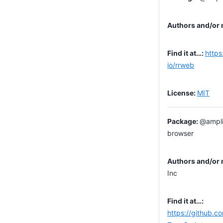
https
io/rrweb
MIT
@ampli
browser
Inc
https://github.c