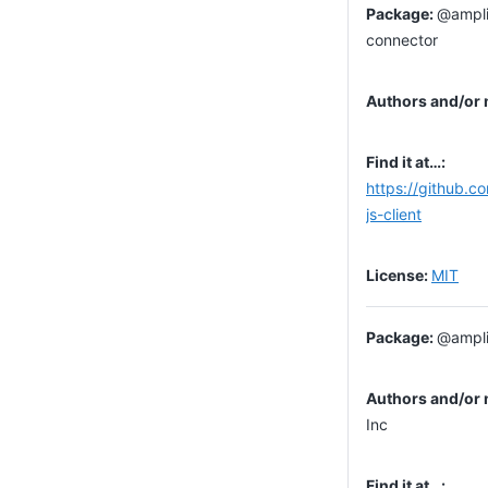
@ampli
connector
https://github.c
js-client
MIT
@ampli
Inc