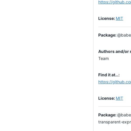
https://github.c
MIT
@babel
Team
https://github.c
MIT
@babel
transparent-exp