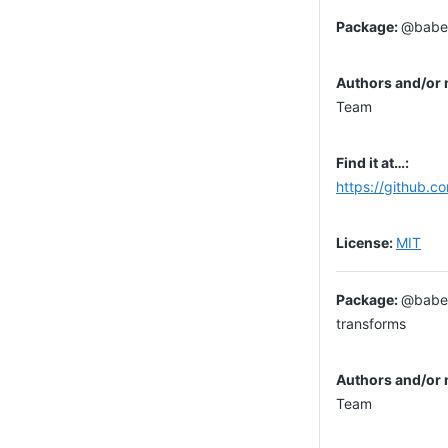
@babel
Team
https://github.c
MIT
@babel
transforms
Team