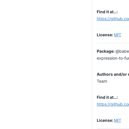
https://github.c
MIT
@babel
expression-to-fu
Team
https://github.c
MIT