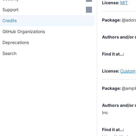
MIT
Support
@adora
Credits
GitHub Organizations
Deprecations
Search
Custom
@ampli
Inc