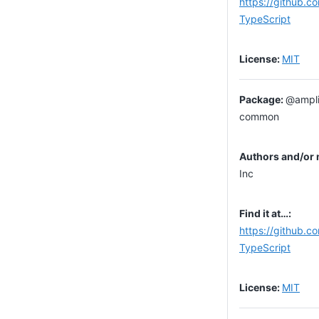
https://github.c
TypeScript
MIT
@amplit
common
Inc
https://github.c
TypeScript
MIT