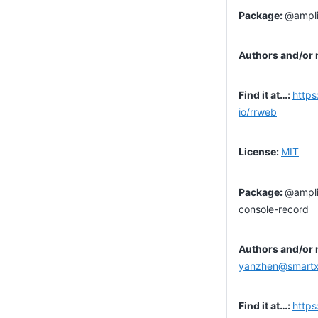
@ampli
https
io/rrweb
MIT
@ampli
console-record
yanzhen@smart
https