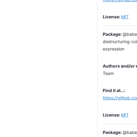
MIT
@babel
destructuring-col
expression
Team
https://github.c
MIT
@babel