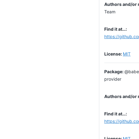
Team
https://github.c
MIT
@babel/
provider
https://github.co
MIT