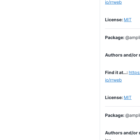
io/rrweb
MIT
@ampli
https
io/rrweb
MIT
@ampli