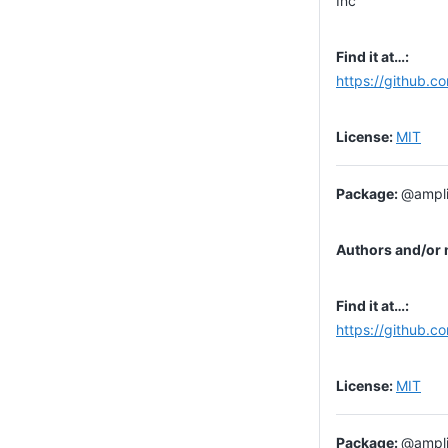
Inc
https://github.c
MIT
@ampli
https://github.c
MIT
@ampli