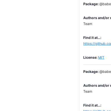
@babel
Team
https://github.c
MIT
@babel
Team