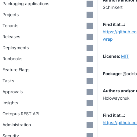
Packaging applications
Schlinkert
Projects
Tenants
https://github.c
Releases
wrap
Deployments
MIT
Runbooks
Feature Flags
@adobe
Tasks
Approvals
Holowaychuk
Insights
Octopus REST API
https://github.c
Administration
Security