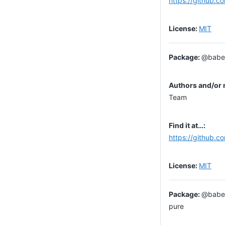
https://github.c
MIT
@babel
Team
https://github.c
MIT
@babel
pure