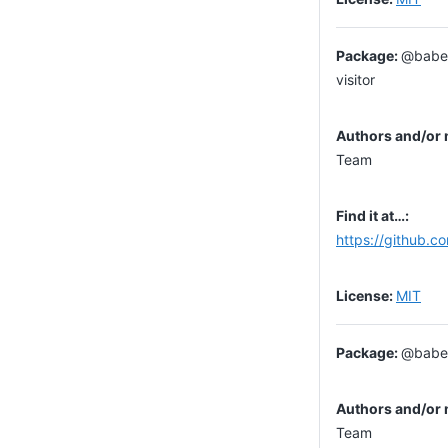
@babel
visitor
Team
https://github.c
MIT
@babel
Team