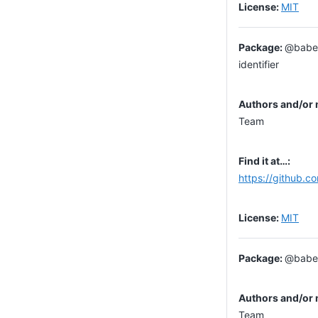
MIT
@babel
identifier
Team
https://github.c
MIT
@babel
Team