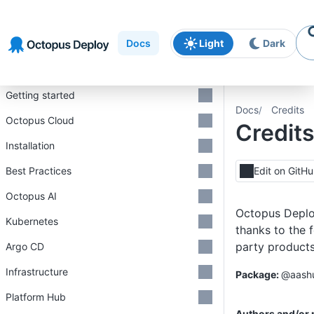
Skip to
Skip to
Skip to
navigation
footer
main
Docs
Light
Dark
content
Introduction
Getting started
Docs
Credits
Octopus Cloud
Credit
Installation
Best Practices
Edit on GitH
Octopus AI
Octopus Deplo
Kubernetes
thanks to the f
party products
Argo CD
Infrastructure
@aashu
Platform Hub