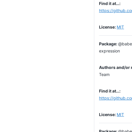
https://github.c
MIT
@babel
expression
Team
https://github.c
MIT
@babel/