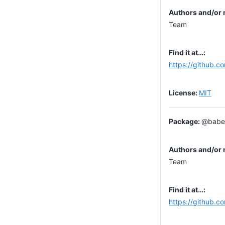
Team
https://github.c
MIT
@babel
Team
https://github.c