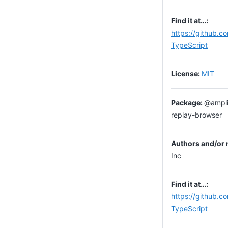
https://github.c
TypeScript
MIT
@ampli
replay-browser
Inc
https://github.c
TypeScript