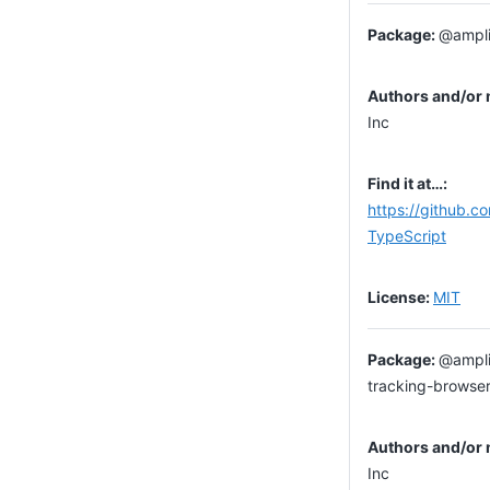
@ampli
Inc
https://github.c
TypeScript
MIT
@ampli
tracking-browse
Inc