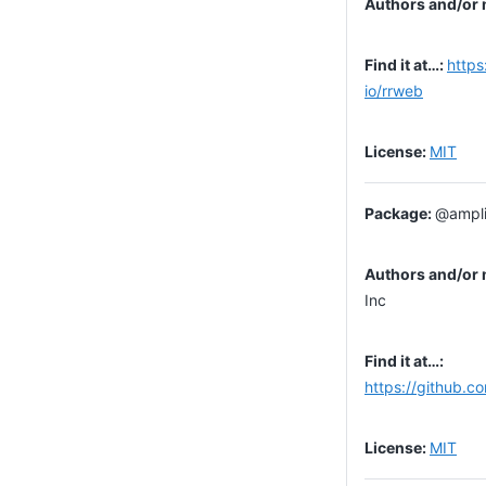
https
io/rrweb
MIT
@ampli
Inc
https://github.c
MIT