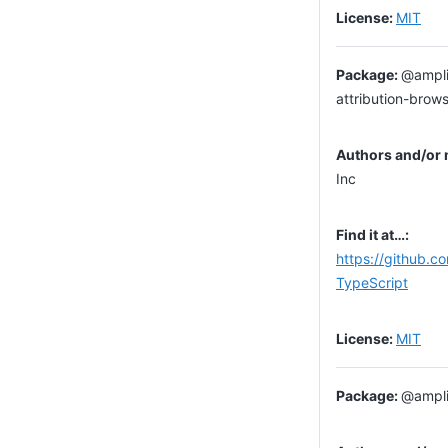
MIT
@ampli
attribution-brow
Inc
https://github.c
TypeScript
MIT
@ampli