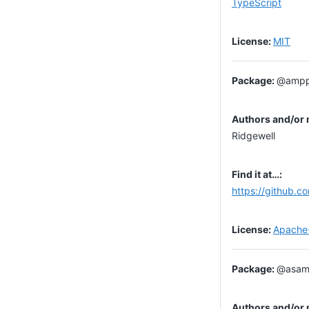
TypeScript
MIT
@amppr
Ridgewell
https://github.
Apache
@asamu