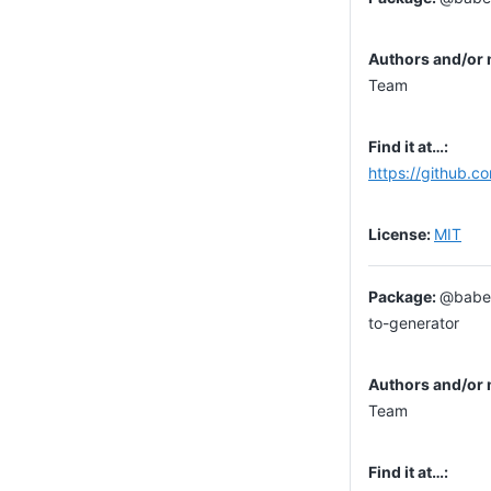
Team
https://github.c
MIT
@babel
to-generator
Team