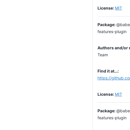
MIT
@babel
features-plugin
Team
https://github.c
MIT
@babel
features-plugin