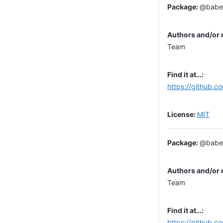
@babel
Team
https://github.c
MIT
@babel
Team
https://github.c