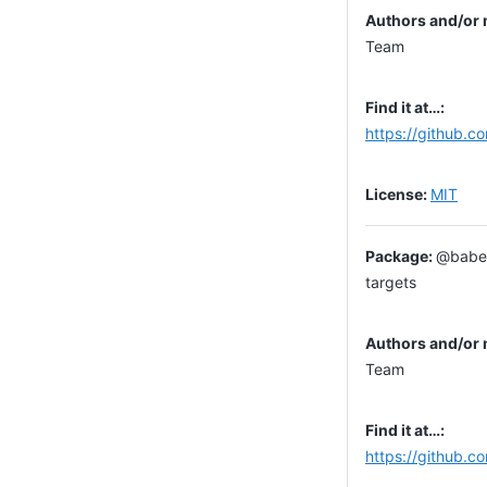
Team
https://github.c
MIT
@babel
targets
Team
https://github.c